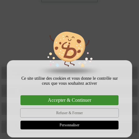
Contactez-nous
N'hésitez pas à nous contacter pour plus d'informations et/ou obtenir
un devis. Nous privilégions les appels !
Nom et prénom*
Ce site utilise des cookies et vous donne le contrôle sur
ceux que vous souhaitez activer
E-mail*
Accepter & Continuer
Téléphone*
Refuser & Fermer
Personnaliser
Volume estimé en m3*