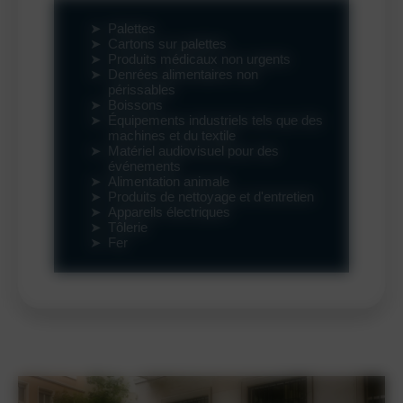
Palettes
Cartons sur palettes
Produits médicaux non urgents
Denrées alimentaires non
périssables
Boissons
Équipements industriels tels que des
machines et du textile
Matériel audiovisuel pour des
événements
Alimentation animale
Produits de nettoyage et d'entretien
Appareils électriques
Tôlerie
Fer