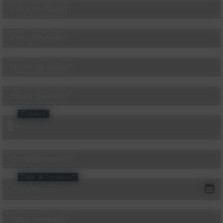
Point de Départ*
Point d'Arrivée*
Heure de départ*
Heure d'arrivée*
Fichiers
Conditionnement
Date de livraison*
Votre message*